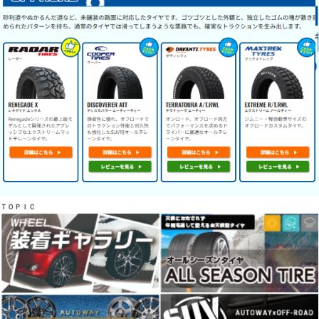
ＴＯＰＩＣ